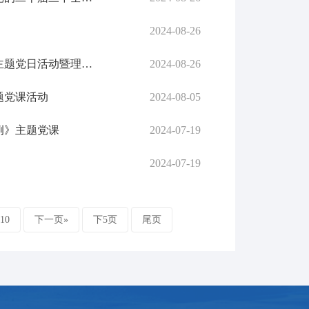
2024-08-26
我所科研第三党支部召开学习《中国共产党纪律处分条例》主题党日活动暨理论学习交流会
2024-08-26
题党课活动
2024-08-05
例》主题党课
2024-07-19
2024-07-19
10
下一页»
下5页
尾页