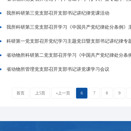
我所科研第三党支部召开支部书记讲纪律党课活动
科研第一党支部召开党纪学习主题党日暨支部书记讲纪律专
省动物所科研第二党支部召开学习《中国共产党纪律处分条
省动物所管理党支部召开支部书记讲党课学习会议
首页
上5页
«上一页
6
7
8
9