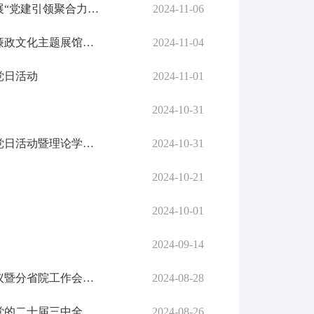
省动物所科研三支部联合省微生物所、西工大相关党支部开展“党建引领聚合力，联学共建促交流”主题党日活动
2024-11-06
省动物所党委组织党员干部开展赴渭华起义纪念地和渭南市廉政文化主题展馆参观学习教育活动
2024-11-04
党日活动
2024-11-01
2024-10-31
省动物所管理党支部开展学习党的二十届三中全会精神主题党日活动暨理论学习交流会
2024-10-31
2024-10-21
2024-10-01
2024-09-14
陕西省动物研究所工会传达学习陕西科学院工会（扩大）会议暨分省院工作会议精神 安排部署下半年工会工作计划
2024-08-28
省动物所党委召开理论学习中心组学习（扩大）会专题学习党的二十届三中全会精神
2024-08-26